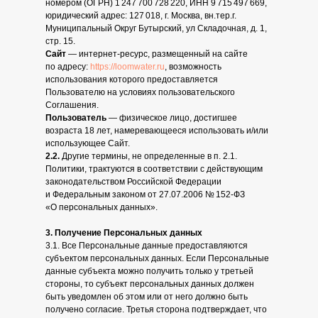
номером (ОГРН) 1 247 700 728 220, ИНН 9 715 497 669,
юридический адрес: 127 018, г. Москва, вн.тер.г.
Муниципальный Округ Бутырский, ул Складочная, д. 1,
стр. 15.
Сайт
— интернет-ресурс, размещенный на сайте
по адресу:
https://loomwater.ru
, возможность
использования которого предоставляется
Пользователю на условиях пользовательского
Соглашения.
Пользователь
— физическое лицо, достигшее
возраста 18 лет, намеревающееся использовать и/или
использующее Сайт.
2.2.
Другие термины, не определенные в п. 2.1.
Политики, трактуются в соответствии с действующим
законодательством Российской Федерации
и Федеральным законом от 27.07.2006 № 152-ФЗ
«О персональных данных».
3. Получение Персональных данных
3.1. Все Персональные данные предоставляются
субъектом персональных данных. Если Персональные
данные субъекта можно получить только у третьей
стороны, то субъект персональных данных должен
быть уведомлен об этом или от него должно быть
получено согласие. Третья сторона подтверждает, что